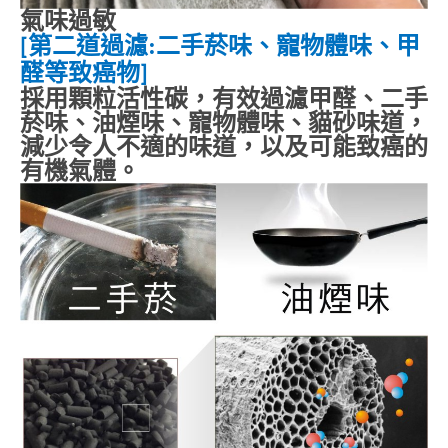
氣味過敏
第二道過濾
:
二手菸味、寵物體味、甲
[
醛等致癌物
]
採用顆粒活性碳，有效過濾甲醛、二手
菸味、油煙味、寵物體味、貓砂味道，
減少令人不適的味道，以及可能致癌的
有機氣體。