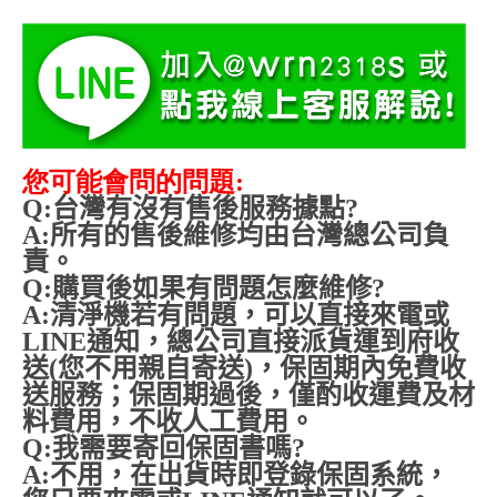
您可能會問的問題:
Q:
台灣有沒有售後服務據點
?
A:
所有的售後維修均由台灣總公司負
責。
Q:
購買後如果有問題怎麼維修
?
A:
清淨機若有問題，可以直接來電或
LINE
通知，總公司直接派貨運到府收
送
(
您不用親自寄送
)
，保固期內免費收
送服務；保固期過後，僅酌收運費及材
料費用，不收人工費用。
Q:
我需要寄回保固書嗎
?
A:
不用，在出貨時即登錄保固系統，