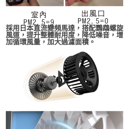
採用日本直流變頻馬達，搭配鸚鵡螺旋
風道，提升整體耐用度，降低噪音，增
加循環風量，加大過濾面積。