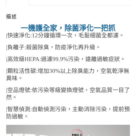
描述
一機護全家，除菌淨化一把抓
|快速淨化
:12
分鐘循環一次，毛髮細菌全都濾。
|負離子
:
殺菌除臭，防疫淨化再升級。
|高效級
HEPA:
過濾
99.9%
污染，遠離過敏症狀。
|顆粒活性碳
:
增加
30%
以上除臭能力，空氣乾淨無
異味。
|空品燈號
:
依污染等級變換燈號，空氣品質一目了
然。
|智慧偵測
:
自動偵測污染，主動消除污染，提前預
防過敏。