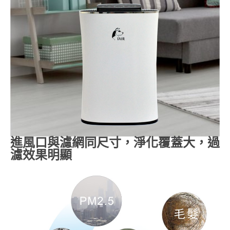
進風口與濾網同尺寸，淨化覆蓋大，過
濾效果明顯