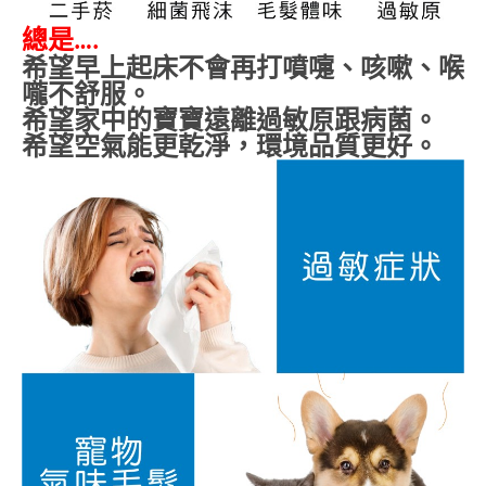
總是
….
希望早上起床不會再打噴嚏、咳嗽、喉
嚨不舒服。
希望家中的寶寶遠離過敏原跟病菌。
希望空氣能更乾淨，環境品質更好。