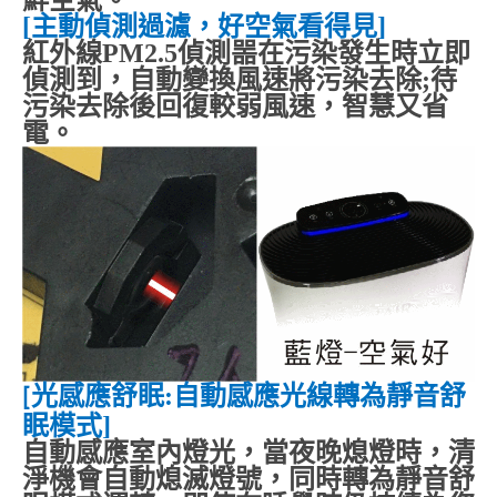
鮮空氣。
[
主動偵測過濾，好空氣看得見
]
紅外線
PM2.5
偵測噐在污染發生時立即
偵測到，自動變換風速將污染去除
;
待
污染去除後回復較弱風速，智慧又省
電。
光感應舒眠
:
自動感應光線轉為靜音舒
[
眠模式
]
自動感應室內燈光，當夜晚熄燈時，清
淨機會自動熄滅燈號，同時轉為靜音舒