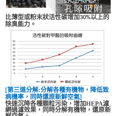
比薄型或粉末狀活性碳增加
以上的
30%
除臭能力。
第三道分解
:
分解各種有機物，降低致
[
病機率，同時還原新鮮空氣
]
快速沉降各種顆粒污染，增加
HEPA
濾
網過濾效果，同時分解有機物，還原新