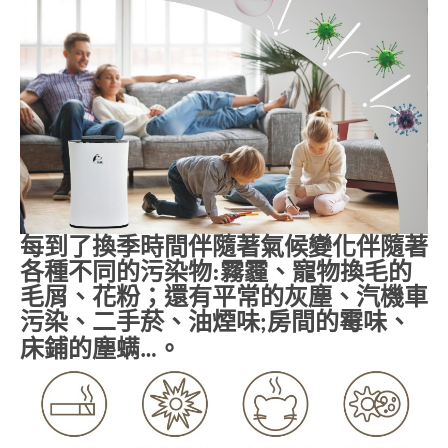
每到了換季時間伴隨著氣候變化伴隨著
各種不同的污染物
:
霧霾、寵物換毛的
毛屑、花粉；還有平常的灰塵、汽機車
污染、二手菸、油煙味
房間的霉味、
;
床鋪的塵螨
。
…