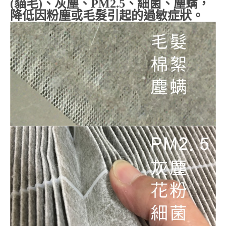
(貓毛)、灰塵、
PM2.5
、細菌、塵螨，
降低因粉塵或毛髮引起的過敏症狀。