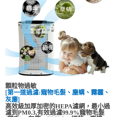
顆粒物過敏
第一道
過濾
:
寵物毛髮、塵螨、霧霾、
[
灰塵
]
高效級加厚加密的
HEPA
濾網，最小過
濾到
PM0.3,
有效過濾
99.9%
寵物毛髮