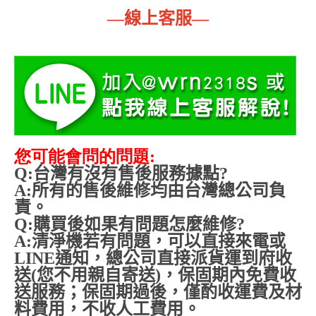
—
線上客服
—
您可能會問的問題:
Q:
台灣有沒有售後服務據點
?
A:
所有的售後維修均由台灣總公司負
責。
Q:
購買後如果有問題怎麼維修
?
A:
清淨機若有問題，可以直接來電或
LINE
通知，總公司直接派貨運到府收
送
(
您不用親自寄送
)
，保固期內免費收
送服務；保固期過後，僅酌收運費及材
料費用，不收人工費用。