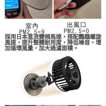
採用日本直流變頻馬達，搭配鸚鵡螺旋
風道，提升整體耐用度，降低噪音，增
加循環風量，加大過濾面積。