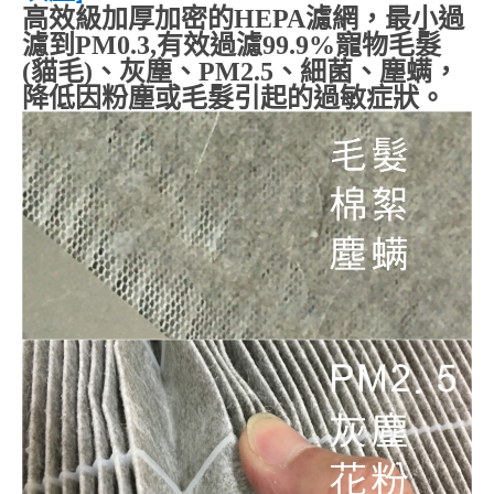
高效級加厚加密的
HEPA
濾網，最小過
濾到
PM0.3,
有效過濾
99.9%
寵物毛髮
(貓毛)、灰塵、
PM2.5
、細菌、塵螨，
降低因粉塵或毛髮引起的過敏症狀。