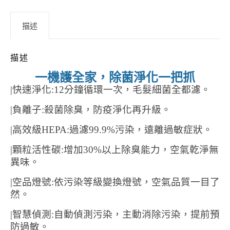
描述
描述
一機護全家，除菌淨化一把抓
|快速淨化
:12
分鐘循環一次，毛髮細菌全都濾。
|負離子
:
殺菌除臭，防疫淨化再升級。
|高效級
HEPA:
過濾
99.9%
污染，遠離過敏症狀。
|顆粒活性碳
:
增加
30%
以上除臭能力，空氣乾淨無
異味。
|空品燈號
:
依污染等級變換燈號，空氣品質一目了
然。
|智慧偵測
:
自動偵測污染，主動消除污染，提前預
防過敏。