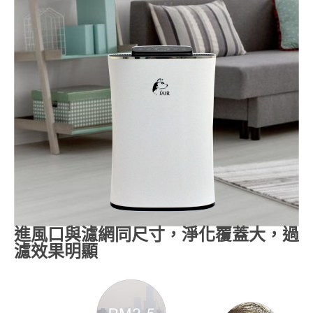
進風口與濾網同尺寸，淨化覆蓋大，過
濾效果明顯