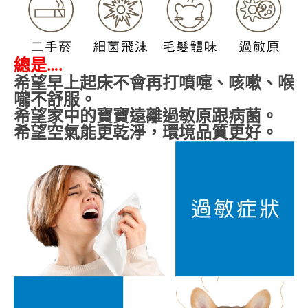
總是
….
希望早上起床不會再打噴嚏、咳嗽、喉
嚨不舒服。
希望家中的寶寶遠離過敏原跟病菌。
希望空氣能更乾淨，環境品質更好。