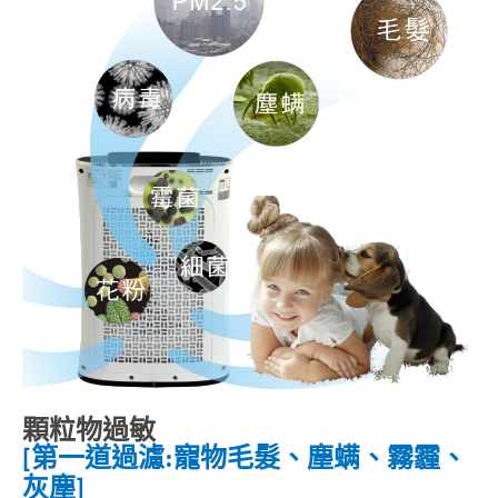
顆粒物過敏
第一道
過濾
:
寵物毛髮、塵螨、霧霾、
[
灰塵
]