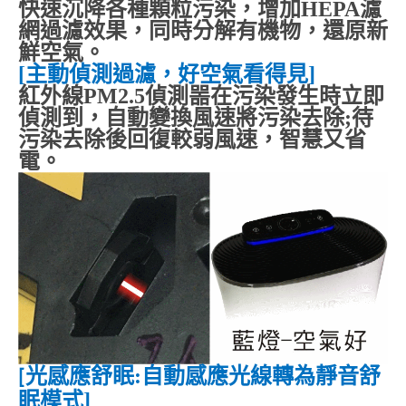
快速沉降各種顆粒污染，增加
HEPA
濾
網過濾效果，同時分解有機物，還原新
鮮空氣。
[
主動偵測過濾，好空氣看得見
]
紅外線
PM2.5
偵測噐在污染發生時立即
偵測到，自動變換風速將污染去除
;
待
污染去除後回復較弱風速，智慧又省
電。
光感應舒眠
:
自動感應光線轉為靜音舒
[
眠模式
]